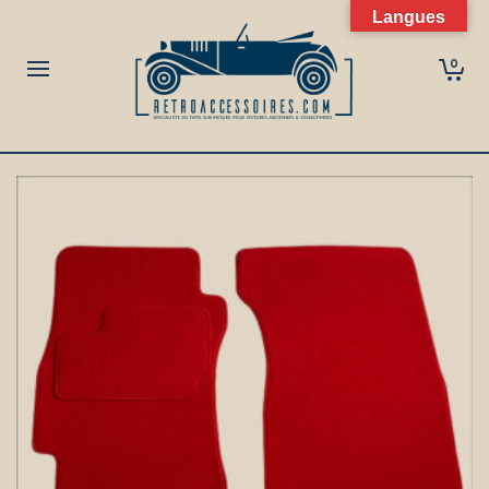
Langues
0