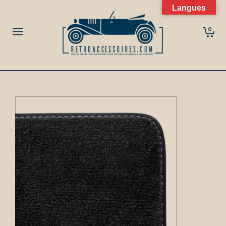
Langues
0