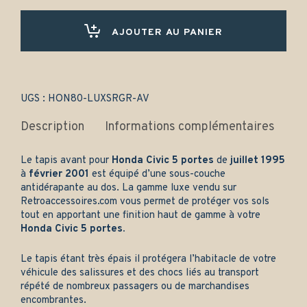
5
portes
(1995-
AJOUTER AU PANIER
2001)
Avant
uniquement
-
Gamme
UGS :
HON80-LUXSRGR-AV
luxe
quantity
Description
Informations complémentaires
Le tapis avant pour
Honda Civic 5 portes
de
juillet 1995
à
février 2001
est équipé d’une sous-couche
antidérapante au dos. La gamme luxe vendu sur
Retroaccessoires.com
vous permet de protéger vos sols
tout en apportant une finition haut de gamme à votre
Honda Civic 5 portes.
Le tapis étant très épais il protégera l’habitacle de votre
véhicule des salissures et des chocs liés au transport
répété de nombreux passagers ou de marchandises
encombrantes.