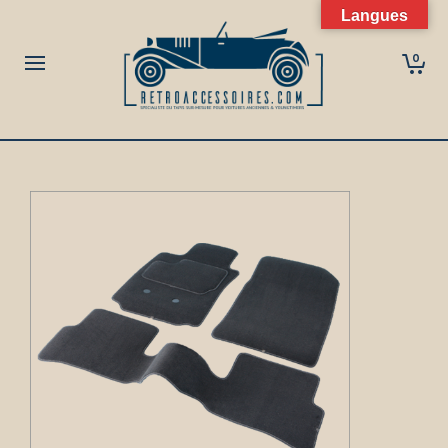
Langues
0