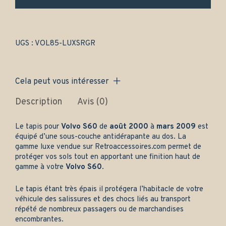
et
arrière
-
Gamme
luxe
UGS :
VOL85-LUXSRGR
quantity
Cela peut vous intéresser
Description
Avis (0)
Le tapis pour
Volvo S60
de
août 2000
à
mars 2009
est
équipé d’une sous-couche antidérapante au dos. La
gamme luxe vendue sur
Retroaccessoires.com
permet de
protéger vos sols tout en apportant une finition haut de
gamme à votre
Volvo S60
.
Le tapis étant très épais il protégera l’habitacle de votre
véhicule des salissures et des chocs liés au transport
répété de nombreux passagers ou de marchandises
encombrantes.