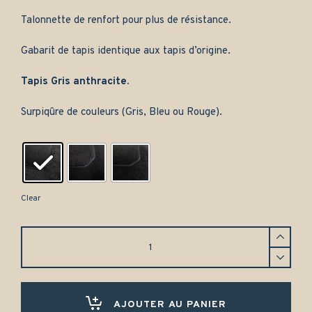
Talonnette de renfort pour plus de résistance.
Gabarit de tapis identique aux tapis d’origine.
Tapis Gris anthracite.
Surpiqûre de couleurs (Gris, Bleu ou Rouge).
Clear
Tapis
Volvo
S60
(2000-
2009)
Avant
AJOUTER AU PANIER