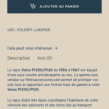
(1956-
1967)
AJOUTER AU PANIER
Avant
et
arrière
-
Gamme
UGS :
VOL03P1-LUXSPGR
luxe
quantity
Cela peut vous intéresser
Description
Avis (0)
Le tapis
Volvo P1200/P120
de
1956
à
1967
est équipé
d’une sous-couche antidérapante au dos. La gamme luxe
vendue sur
Retroaccessoires.com
permet de protéger vos
sols tout en apportant une finition haut de gamme à votre
Volvo P1200/P120
.
Le tapis étant très épais il protégera l’habitacle de votre
véhicule des salissures et des chocs liés au transport