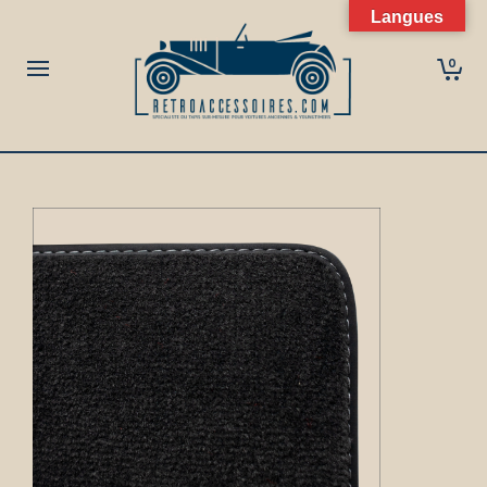
Langues
0