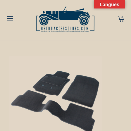
Langues
0