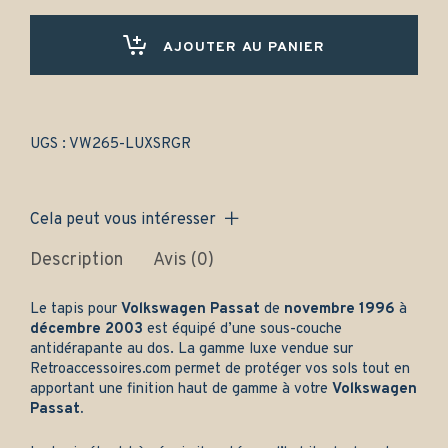
(1996-
2003)
Avant
AJOUTER AU PANIER
et
arrière
-
Gamme
luxe
UGS :
VW265-LUXSRGR
quantity
Cela peut vous intéresser
Description
Avis (0)
Le tapis pour
Volkswagen Passat
de
novembre 1996
à
décembre 2003
est équipé d’une sous-couche
antidérapante au dos. La gamme luxe vendue sur
Retroaccessoires.com
permet de protéger vos sols tout en
apportant une finition haut de gamme à votre
Volkswagen
Passat.