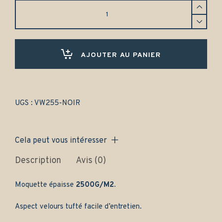
Tapis
Volkswagen
Passat
(1992-
1996)
Avant
AJOUTER AU PANIER
et
arrière
-
Gamme
classique
UGS :
VW255-NOIR
quantity
Cela peut vous intéresser
Description
Avis (0)
Moquette épaisse
2500G/M2.
Aspect velours tufté facile d’entretien.