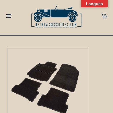
Langues
0