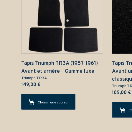
Tapis Triumph TR3A (1957-1961)
Tapis T
Avant et arrière – Gamme luxe
Avant u
Triumph TR3A
classiq
149,00
€
Triumph T
109,00
€
Choisir une couleur
Ch