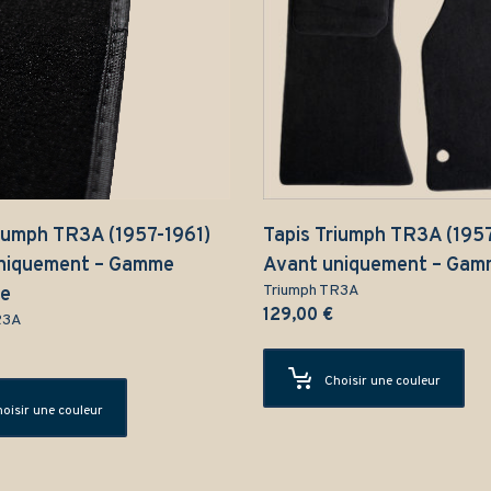
riumph TR3A (1957-1961)
Tapis Triumph TR3A (1957
niquement – Gamme
Avant uniquement – Gam
Triumph TR3A
ue
129,00
€
R3A
Choisir une couleur
oisir une couleur