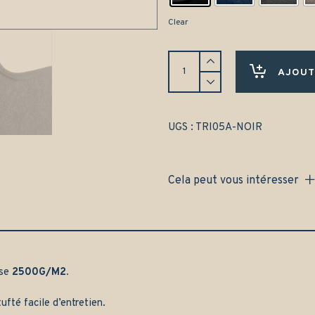
Clear
Tapis
Triumph
AJOUT
TR3A
(1957-
1961)
Avant
UGS :
TRI05A-NOIR
et
arrière
-
Cela peut vous intéresser
Gamme
classique
quantity
sse
2500G/M2.
ufté facile d’entretien.