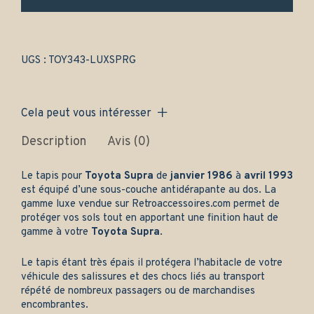
et
arrière
-
Gamme
luxe
UGS :
TOY343-LUXSPRG
quantity
Cela peut vous intéresser
Description
Avis (0)
Le tapis pour
Toyota Supra
de
janvier 1986
à
avril 1993
est équipé d’une sous-couche antidérapante au dos. La
gamme luxe vendue sur
Retroaccessoires.com
permet de
protéger vos sols tout en apportant une finition haut de
gamme à votre
Toyota Supra
.
Le tapis étant très épais il protégera l’habitacle de votre
véhicule des salissures et des chocs liés au transport
répété de nombreux passagers ou de marchandises
encombrantes.