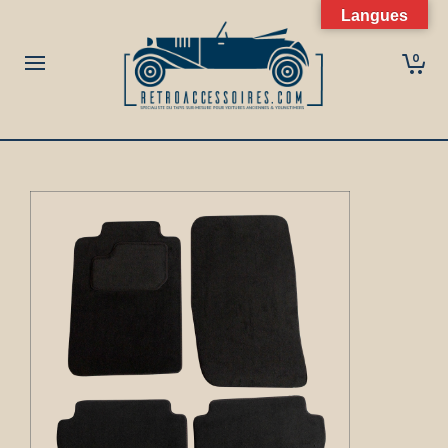
Langues
0