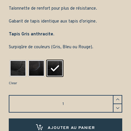
Talonnette de renfort pour plus de résistance.
Gabarit de tapis identique aux tapis d’origine.
Tapis Gris anthracite.
Surpiqûre de couleurs (Gris, Bleu ou Rouge).
Clear
Tapis
Toyota
Supra
(1986-
1993)
Avant
AJOUTER AU PANIER