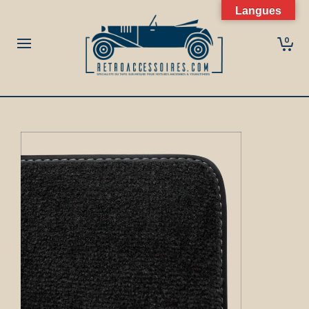
Langues
0