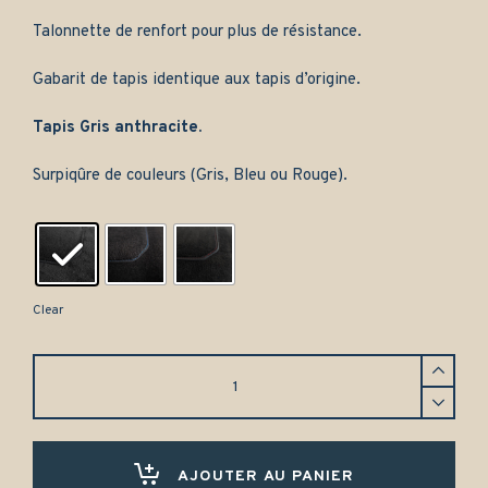
Talonnette de renfort pour plus de résistance.
Gabarit de tapis identique aux tapis d’origine.
Tapis Gris anthracite.
Surpiqûre de couleurs (Gris, Bleu ou Rouge).
Clear
Tapis
Toyota
Carina
2
(1987-
1992)
AJOUTER AU PANIER