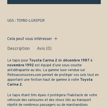
Avant
et
arrière
-
Gamme
UGS :
TOY80-LUXSPGR
luxe
quantity
Cela peut vous intéresser
Description
Avis (0)
Le tapis pour
Toyota Carina 2
de
décembre 1987
à
novembre 1992
est équipé d’une sous-couche
antidérapante au dos. La gamme luxe vendue sur
Retroaccessoires.com
permet de protéger vos sols tout en
apportant une finition haut de gamme à votre
Toyota
Carina 2
.
Le tapis étant très épais il protégera l’habitacle de votre
véhicule des salissures et des chocs liés au transport
répété de nombreux passagers ou de marchandises