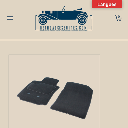
Langues
0