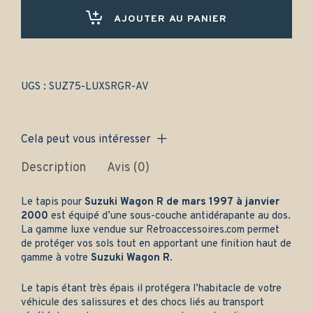
(1997-
2009)
AJOUTER AU PANIER
Avant
uniquement
-
Gamme
luxe
UGS :
SUZ75-LUXSRGR-AV
quantity
Cela peut vous intéresser
Description
Avis (0)
Le tapis pour
Suzuki Wagon R de mars 1997 à janvier
2000
est équipé d’une sous-couche antidérapante au dos.
La gamme luxe vendue sur
Retroaccessoires.com
permet
de protéger vos sols tout en apportant une finition haut de
gamme à votre
Suzuki Wagon R
.
Le tapis étant très épais il protégera l’habitacle de votre
véhicule des salissures et des chocs liés au transport