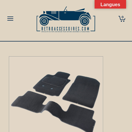
Langues
0