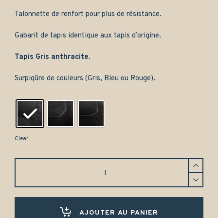
Talonnette de renfort pour plus de résistance.
Gabarit de tapis identique aux tapis d’origine.
Tapis Gris anthracite.
Surpiqûre de couleurs (Gris, Bleu ou Rouge).
Clear
Tapis
Seat
Ibiza
3
(1999-
2002)
AJOUTER AU PANIER