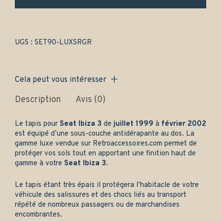
Avant
et
arrière
-
Gamme
UGS :
SET90-LUXSRGR
luxe
quantity
Cela peut vous intéresser
Description
Avis (0)
Le tapis pour
Seat Ibiza 3
de
juillet 1999
à
février 2002
est équipé d’une sous-couche antidérapante au dos. La
gamme luxe vendue sur
Retroaccessoires.com
permet de
protéger vos sols tout en apportant une finition haut de
gamme à votre
Seat Ibiza 3
.
Le tapis étant très épais il protégera l’habitacle de votre
véhicule des salissures et des chocs liés au transport
répété de nombreux passagers ou de marchandises
encombrantes.