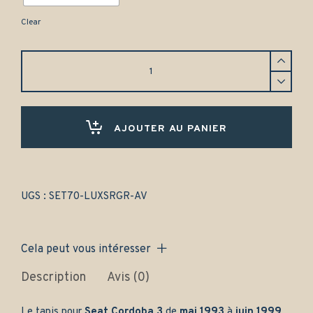
Clear
Tapis
Seat
Cordoba
3
(1999-
2002)
AJOUTER AU PANIER
Avant
uniquement
-
Gamme
luxe
UGS :
SET70-LUXSRGR-AV
quantity
Cela peut vous intéresser
Description
Avis (0)
Le tapis pour
Seat Cordoba 3
de
mai 1993
à
juin 1999