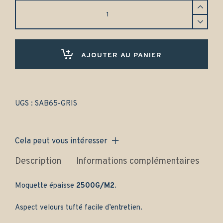
Tapis
Saab
900
cabriolet
(1985-
1994)
AJOUTER AU PANIER
Avant
et
arrière
-
Gamme
UGS :
SAB65-GRIS
classique
quantity
Cela peut vous intéresser
Description
Informations complémentaires
Av
Moquette épaisse
2500G/M2.
Aspect velours tufté facile d’entretien.