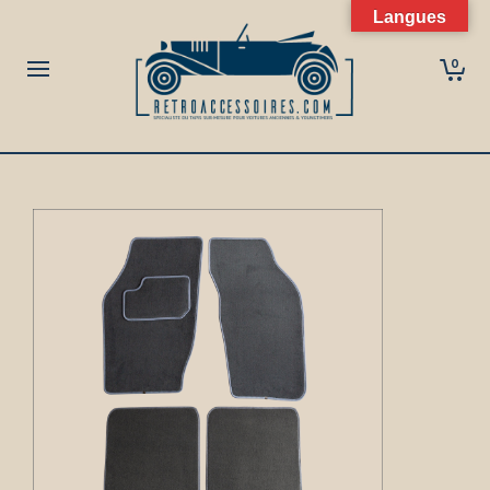
Langues
0