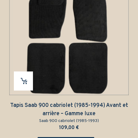
-1994) Avant et
Tapis Saab 900 cabriolet (1985-1
uxe
uniquement – Gamme lu
1993)
Saab 900 cabriolet (1985-1993
99,00
€