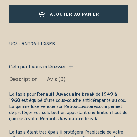
break
(1949-
1960)
AJOUTER AU PANIER
Avant
et
arrière
-
Gamme
UGS :
RNT06-LUXSPB
luxe
quantity
Cela peut vous intéresser
Description
Avis (0)
Le tapis pour
Renault Juvaquatre break
de
1949
à
1960
est équipé d’une sous-couche antidérapante au dos.
La gamme luxe vendue sur
Retroaccessoires.com
permet
de protéger vos sols tout en apportant une finition haut de
gamme à votre
Renault Juvaquatre break
.
Le tapis étant très épais il protégera l’habitacle de votre