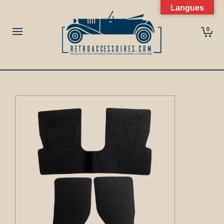
Langues
0