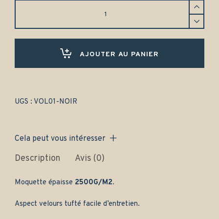
Tapis
Volvo
PV444
4
portes
(1943-
AJOUTER AU PANIER
1958)
Avant
et
arrière
-
UGS :
VOL01-NOIR
Gamme
classique
quantity
Cela peut vous intéresser
Description
Avis (0)
Moquette épaisse
2500G/M2.
Aspect velours tufté facile d’entretien.