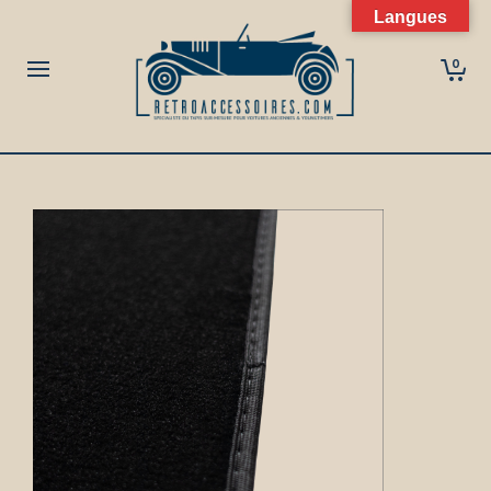
Langues
0