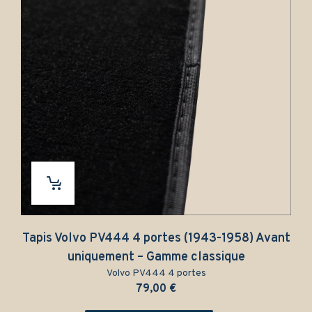
PV444 4 portes (1943-1958) Avant
Tapis Volvo PV44
ement – Gamme classique
unique
Volvo PV444 4 portes
Vol
79,00
€