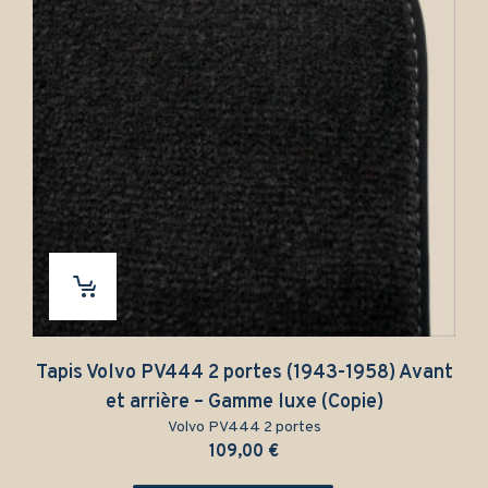
s Volvo PV444 2 portes (1943-1958) Avant
Tapis av
et arrière – Gamme luxe (Copie)
Volvo PV444 2 portes
109,00
€