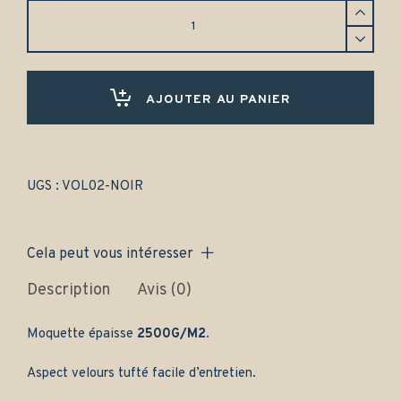
Tapis
Volvo
PV444
2
portes
(1943-
AJOUTER AU PANIER
1958)
Avant
et
arrière
-
UGS :
VOL02-NOIR
Gamme
classique
quantity
Cela peut vous intéresser
Description
Avis (0)
Moquette épaisse
2500G/M2.
Aspect velours tufté facile d’entretien.