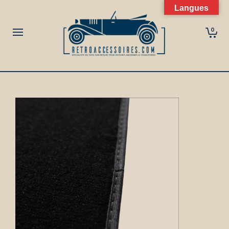
Langues
0