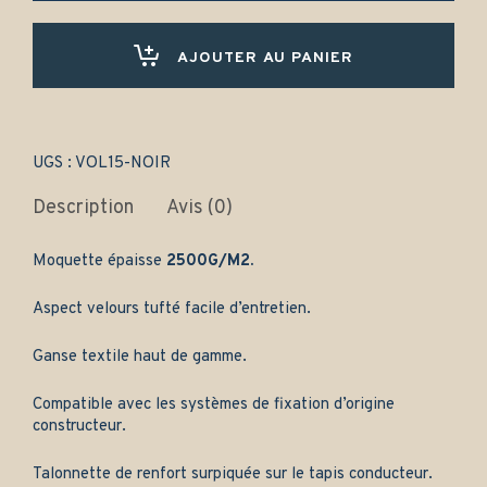
(1988-
1997)
Avant
AJOUTER AU PANIER
et
arrière
-
Gamme
classique
UGS :
VOL15-NOIR
quantity
Description
Avis (0)
Moquette épaisse
2500G/M2.
Aspect velours tufté facile d’entretien.
Ganse textile haut de gamme.
Compatible avec les systèmes de fixation d’origine
constructeur.
Talonnette de renfort surpiquée sur le tapis conducteur.