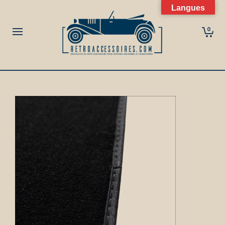
Langues
0