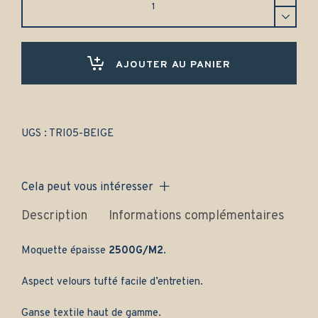
Triumph
TR3
(1955-
1957)
Avant
AJOUTER AU PANIER
et
arrière
-
Gamme
classique
UGS :
TRI05-BEIGE
quantity
Cela peut vous intéresser
Description
Informations complémentaires
Av
Moquette épaisse
2500G/M2
.
Aspect velours tufté facile d’entretien.
Ganse textile haut de gamme.