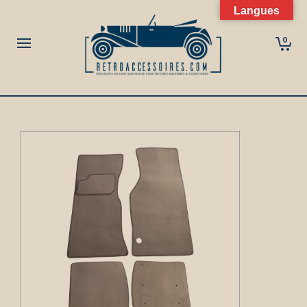
Langues
0