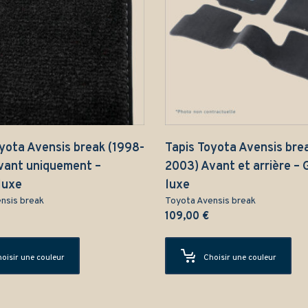
yota Avensis break (1998-
Tapis Toyota Avensis bre
vant uniquement –
2003) Avant et arrière –
luxe
luxe
nsis break
Toyota Avensis break
109,00
€
oisir une couleur
Choisir une couleur