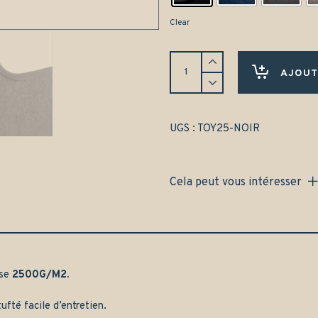
Clear
Tapis
Toyota
AJOUT
Avensis
break
(1998-
2003)
UGS :
TOY25-NOIR
Avant
et
arrière
Cela peut vous intéresser
-
Gamme
classique
quantity
sse
2500G/M2.
ufté facile d’entretien.