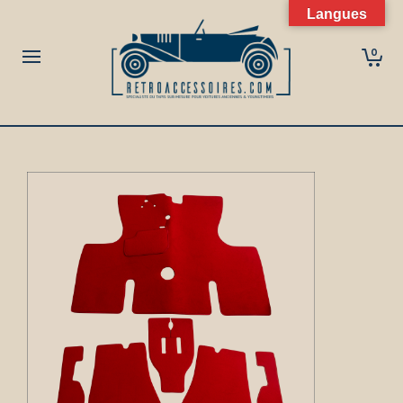
Langues
0