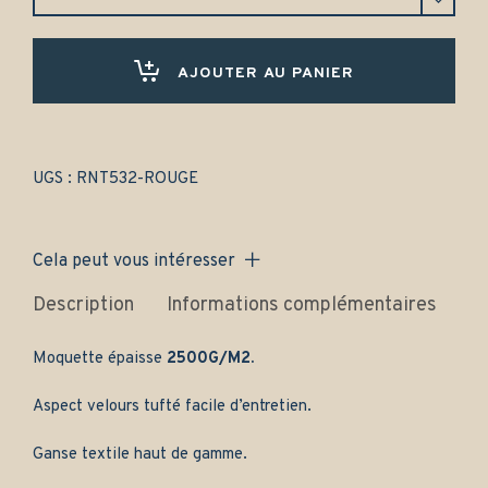
Caravelle
1100
(1958-
1968)
AJOUTER AU PANIER
Avant
et
arrière
-
Gamme
UGS :
RNT532-ROUGE
classique
quantity
Cela peut vous intéresser
Description
Informations complémentaires
Av
Moquette épaisse
2500G/M2.
Aspect velours tufté facile d’entretien.
Ganse textile haut de gamme.