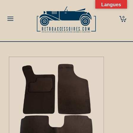
Langues
0