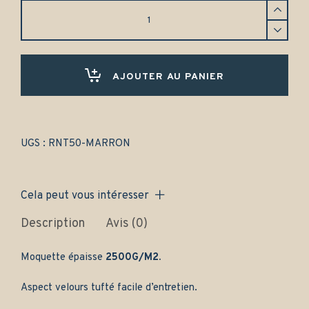
Tapis
Renault
19
chamade
(1988-
1992)
AJOUTER AU PANIER
Avant
et
arrière
-
Gamme
UGS :
RNT50-MARRON
classique
quantity
Cela peut vous intéresser
Description
Avis (0)
Moquette épaisse
2500G/M2.
Aspect velours tufté facile d’entretien.