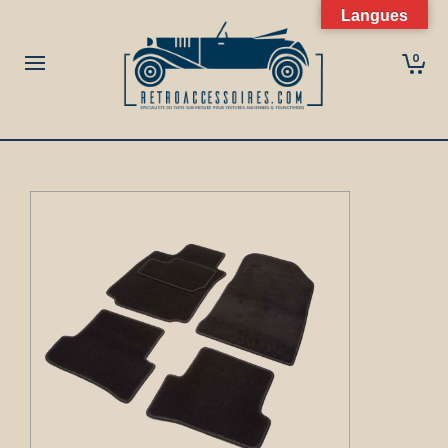
Langues
0