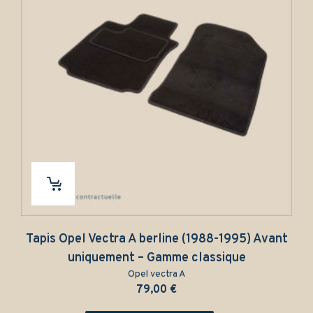
el Vectra A berline (1988-1995) Avant
Tapis Opel V
niquement – Gamme classique
un
Opel vectra A
79,00
€