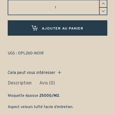
Tapis
Opel
Vectra
A
berline
(1988-
AJOUTER AU PANIER
1995)
Avant
et
arrière
-
UGS :
OPL260-NOIR
Gamme
classique
quantity
Cela peut vous intéresser
Description
Avis (0)
Moquette épaisse
2500G/M2.
Aspect velours tufté facile d’entretien.