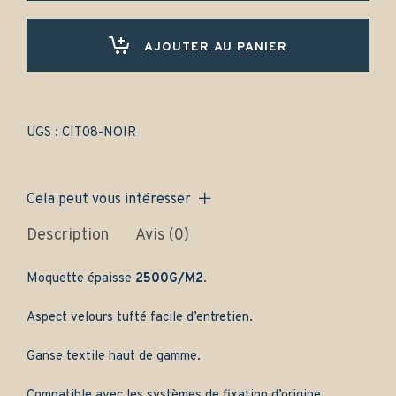
Ami
8
(1969-
AJOUTER AU PANIER
1978)
-
Gamme
classique
quantity
UGS :
CIT08-NOIR
Cela peut vous intéresser
Description
Avis (0)
Moquette épaisse
2500G/M2.
Aspect velours tufté facile d’entretien.
Ganse textile haut de gamme.
Compatible avec les systèmes de fixation d’origine