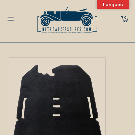
Langues
0