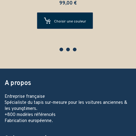
0
€
79,00
€
 couleur
Choisir une coul
A propos
Entreprise française
Spécialiste du tapis sur-mesure pour les voitures anciennes &
les youngtimers.
+800 modèles référencés
Fabrication européenne.