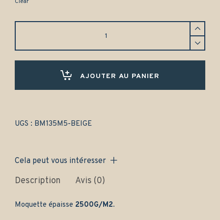
Clear
Tapis
BMW
M5
E28
(1984-
1988)
AJOUTER AU PANIER
Avant
et
arrière
-
Gamme
UGS :
BM135M5-BEIGE
classique
quantity
Cela peut vous intéresser
Description
Avis (0)
Moquette épaisse
2500G/M2.