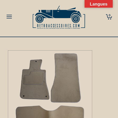
Langues
0