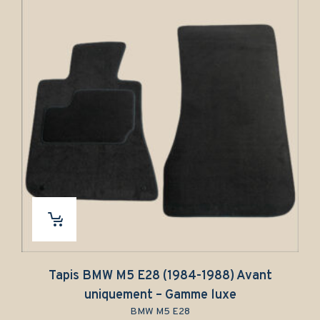
1984-1988) Avant
Tapis BMW M5 E28 (1984
Gamme luxe
uniquement – Gamme 
 E28
BMW M5 E28