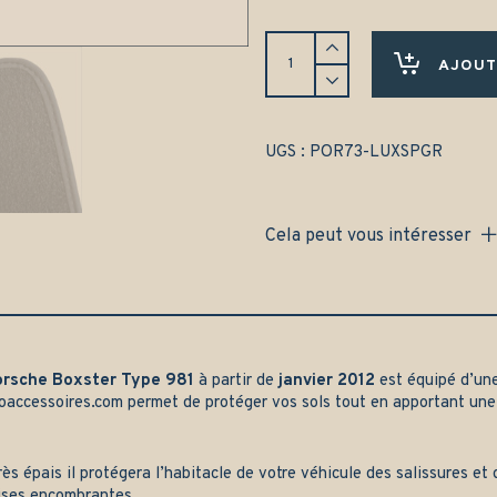
Tapis
avant
AJOUT
Porsche
Boxster
Type
981
UGS :
POR73-LUXSPGR
-
Gamme
luxe
Cela peut vous intéresser
quantity
orsche Boxster Type 981
à partir de
janvier 2012
est équipé d’un
oaccessoires.com
permet de protéger vos sols tout en apportant une
rès épais il protégera l’habitacle de votre véhicule des salissures e
ises encombrantes.