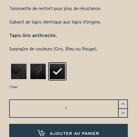
Talonnette de renfort pour plus de résistance.
Gabarit de tapis identique aux tapis d’origine.
Tapis Gris anthracite.
Surpiqûre de couleurs (Gris, Bleu ou Rouge).
Clear
Tapis
Peugeot
403
(1955-
1966)
Avant
AJOUTER AU PANIER