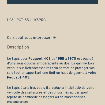
et
arrière
-
Gamme
luxe
UGS :
PGT185-LUXSPRG
quantity
Cela peut vous intéresser
Description
Le tapis pour
Peugeot 403
de
1955
à
1970
est équipé
d’une sous-couche antidérapante au dos. La gamme luxe
vendue sur
Retroaccessoires.com
permet de protéger vos
sols tout en apportant une finition haut de gamme à votre
Peugeot 403
.
Le tapis étant très épais il protégera l’habitacle de votre
véhicule des salissures et des chocs liés au transport
répété de nombreux passagers ou de marchandises
encombrantes.