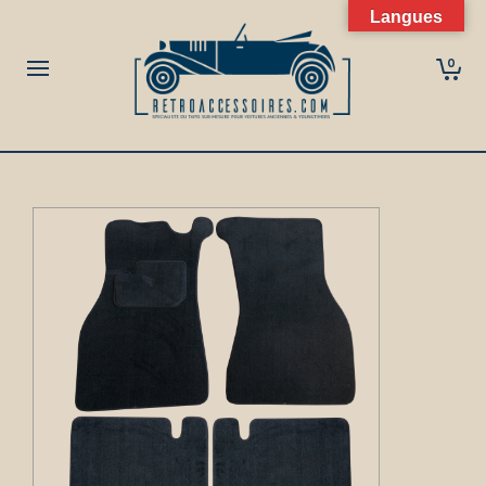
Langues
0