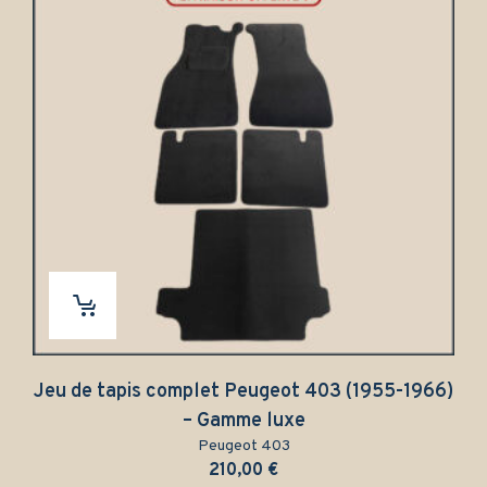
apis complet Peugeot 403 (1955-1966)
Tapis P
– Gamme luxe
un
Peugeot 403
210,00
€