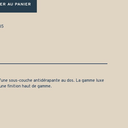
ER AU PANIER
85
’une sous-couche antidérapante au dos. La gamme luxe
une finition haut de gamme.