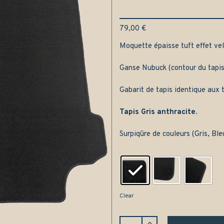
79,00
€
Moquette épaisse tuft effet velo
Ganse Nubuck (contour du tapis
Gabarit de tapis identique aux t
Tapis Gris anthracite.
Surpiqûre de couleurs (Gris, Bl
Clear
Tapis