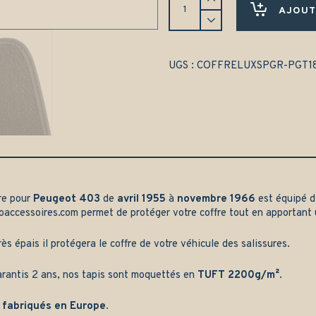
de
AJOUT
coffre
Peugeot
403
(1955-
UGS :
COFFRELUXSPGR-PGT1
1966)
-
Gamme
luxe
quantity
fre pour
Peugeot 403
de
avril 1955
à
novembre 1966
est équipé d
oaccessoires.com
permet de protéger votre coffre tout en apportant 
rès épais il protégera le coffre de votre véhicule des salissures.
arantis 2 ans, nos tapis sont moquettés en
TUFT 2200g/m²
.
 fabriqués en Europe.