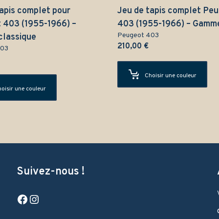
apis complet pour
Jeu de tapis complet Pe
 403 (1955-1966) –
403 (1955-1966) – Gamm
Peugeot 403
lassique
210,00
€
403
Choisir une couleur
oisir une couleur
Suivez-nous !
Facebook
Instagram