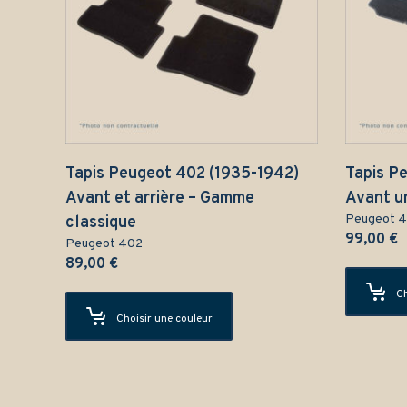
Tapis Peugeot 402 (1935-1942)
Tapis P
Avant et arrière – Gamme
Avant u
Peugeot 
classique
99,00
€
Peugeot 402
89,00
€
Ch
Choisir une couleur