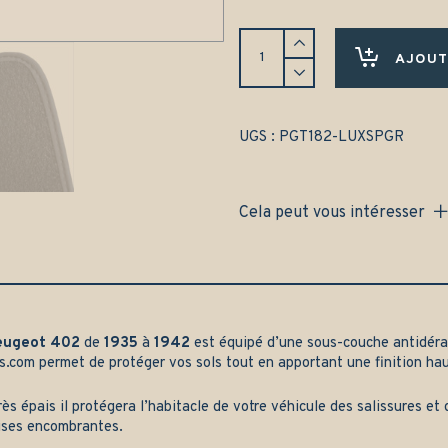
Tapis
Peugeot
AJOUT
402
(1935-
1942)
Avant
UGS :
PGT182-LUXSPGR
et
arrière
-
Cela peut vous intéresser
Gamme
luxe
quantity
eugeot
402
de
1935
à
1942
est équipé d’une sous-couche antidér
s.com
permet de protéger vos sols tout en apportant une finition h
rès épais il protégera l’habitacle de votre véhicule des salissures e
ises encombrantes.