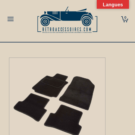
Langues
0