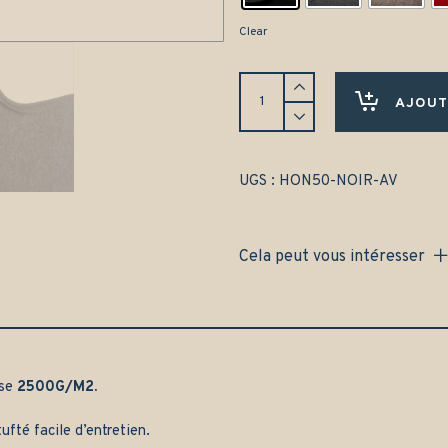
Clear
Tapis
Honda
AJOUT
Accord
Coupé
(1994-
1998)
UGS :
HON50-NOIR-AV
Avant
uniquement
-
Cela peut vous intéresser
Gamme
classique
quantity
sse
2500G/M2.
ufté facile d’entretien.