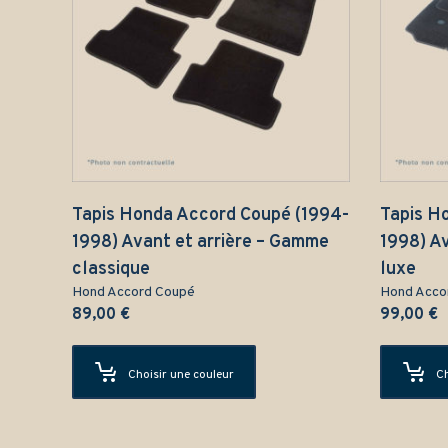
Tapis Honda Accord Coupé (1994-
Tapis H
1998) Avant et arrière – Gamme
1998) A
classique
luxe
Hond Accord Coupé
Hond Acco
89,00
€
99,00
€
Choisir une couleur
Ch