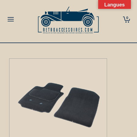
Langues
0