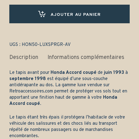
coupé
(1994-
1998)
AJOUTER AU PANIER
Avant
uniquement
-
Gamme
luxe
UGS :
HON50-LUXSPRGR-AV
quantity
Description
Informations complémentaires
Le tapis avant pour
Honda Accord coupé
de
juin 1993
à
septembre 1998
est équipé d’une sous-couche
antidérapante au dos. La gamme luxe vendue sur
Retroaccessoires.com
permet de protéger vos sols tout en
apportant une finition haut de gamme à votre
Honda
Accord coupé
.
Le tapis étant très épais il protégera l’habitacle de votre
véhicule des salissures et des chocs liés au transport
répété de nombreux passagers ou de marchandises
encombrantes.