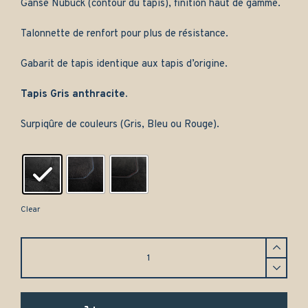
Ganse Nubuck (contour du tapis), finition haut de gamme.
Talonnette de renfort pour plus de résistance.
Gabarit de tapis identique aux tapis d’origine.
Tapis Gris anthracite.
Surpiqûre de couleurs (Gris, Bleu ou Rouge).
Clear
Tapis
Ford
Escort
VI
(1995-