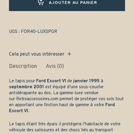
2001)
AJOUTER AU PANIER
Avant
et
arrière
-
Gamme
UGS :
FOR40-LUXSPGR
luxe
quantity
Cela peut vous intéresser
Description
Avis (0)
Le tapis pour
Ford Escort VI
de
janvier 1995
à
septembre 2001
est équipé d’une sous-couche
antidérapante au dos. La gamme luxe vendue
sur
Retroaccessoires.com
permet de protéger vos sols tout
en apportant une finition haut de gamme à votre
Ford
Escort VI.
Le tapis étant très épais il protégera l’habitacle de votre
véhicule des salissures et des chocs liés au transport