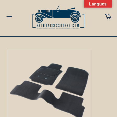
Langues
0