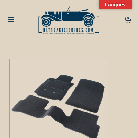
Langues
0