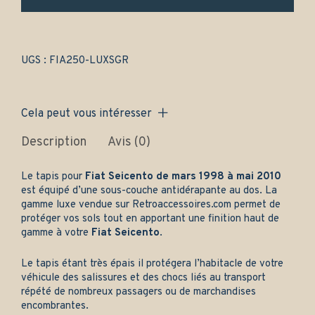
et
arrière
-
Gamme
luxe
UGS :
FIA250-LUXSGR
quantity
Cela peut vous intéresser
Description
Avis (0)
Le tapis pour
Fiat Seicento de mars 1998 à mai 2010
est équipé d’une sous-couche antidérapante au dos. La
gamme luxe vendue sur
Retroaccessoires.com
permet de
protéger vos sols tout en apportant une finition haut de
gamme à votre
Fiat Seicento
.
Le tapis étant très épais il protégera l’habitacle de votre
véhicule des salissures et des chocs liés au transport
répété de nombreux passagers ou de marchandises
encombrantes.