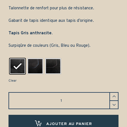
Talonnette de renfort pour plus de résistance.
Gabarit de tapis identique aux tapis d’origine.
Tapis Gris anthracite.
Surpiqûre de couleurs (Gris, Bleu ou Rouge).
Clear
Tapis
Fiat
Seicento
(1998-
2010)
Avant
AJOUTER AU PANIER