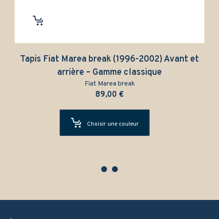
s Fiat Marea break (1996-2002) Avant et
Tapis 
arrière – Gamme classique
Fiat Marea break
89,00
€
Choisir une couleur