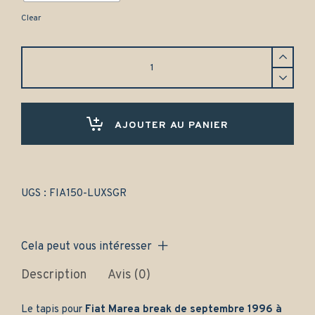
Clear
Tapis
Fiat
Marea
break
(1996-
2002)
AJOUTER AU PANIER
Avant
et
arrière
-
Gamme
UGS :
FIA150-LUXSGR
luxe
quantity
Cela peut vous intéresser
Description
Avis (0)
Le tapis pour
Fiat Marea break de septembre 1996 à