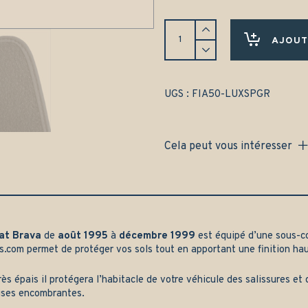
Tapis
Fiat
AJOUT
Brava
(1995-
1999)
Avant
UGS :
FIA50-LUXSPGR
et
arrière
-
Cela peut vous intéresser
Gamme
luxe
quantity
iat Brava
de
août 1995
à
décembre 1999
est équipé d’une sous-c
s.com
permet de protéger vos sols tout en apportant une finition h
rès épais il protégera l’habitacle de votre véhicule des salissures e
ises encombrantes.