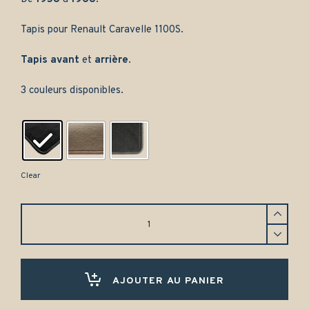
Tapis pour Renault Caravelle 1100S.
Tapis avant
et
arrière
.
3 couleurs disponibles.
Clear
Tapis
Renault
Caravelle
1100S
(1958-
1968)
AJOUTER AU PANIER
Avant
et