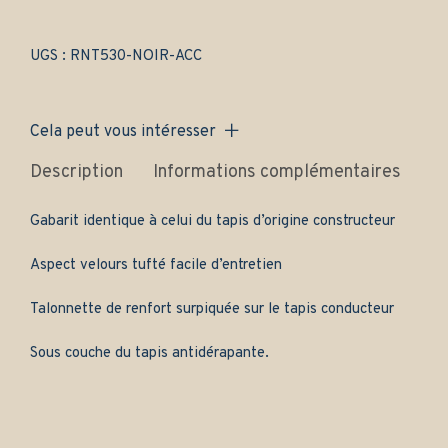
arrière
-
Gamme
UGS :
RNT530-NOIR-ACC
access
quantity
Cela peut vous intéresser
Description
Informations complémentaires
Av
Gabarit identique à celui du tapis d’origine constructeur
Aspect velours tufté facile d’entretien
Talonnette de renfort surpiquée sur le tapis conducteur
Sous couche du tapis antidérapante.