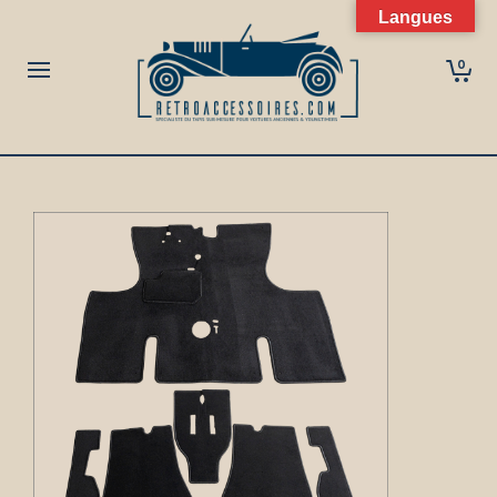
Langues
0