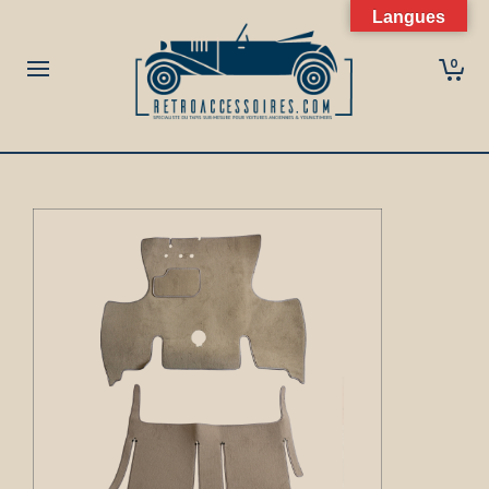
Langues
0