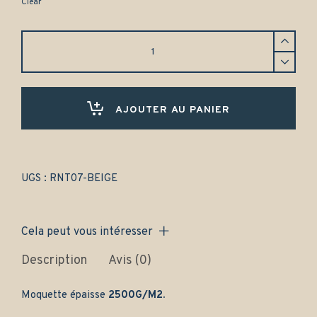
Clear
Tapis
Renault
4CV
(1946-
1961)
Avant
AJOUTER AU PANIER
+
Arrière
spécial
-
Gamme
UGS :
RNT07-BEIGE
classique
quantity
Cela peut vous intéresser
Description
Avis (0)
Moquette épaisse
2500G/M2.