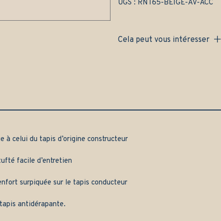
portes
UGS :
RNT65-BEIGE-AV-ACC
(1986-
1995)
-
Cela peut vous intéresser
Gamme
access
quantity
e à celui du tapis d’origine constructeur
ufté facile d’entretien
nfort surpiquée sur le tapis conducteur
tapis antidérapante.