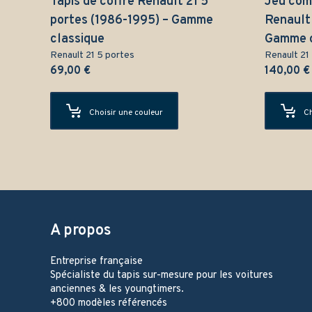
Tapis de coffre Renault 21 5
Jeu comp
portes (1986-1995) – Gamme
Renault 
classique
Gamme c
Renault 21 5 portes
Renault 21
69,00
€
140,00
€
Choisir une couleur
Ch
A propos
Entreprise française
Spécialiste du tapis sur-mesure pour les voitures
anciennes & les youngtimers.
+800 modèles référencés