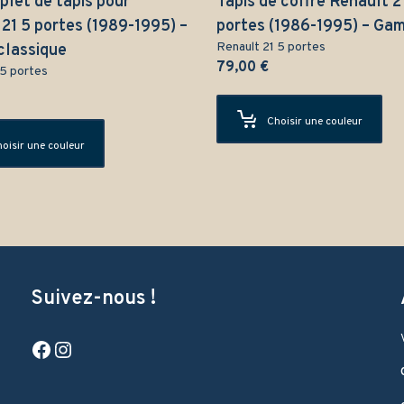
let de tapis pour
Tapis de coffre Renault 2
21 5 portes (1989-1995) –
portes (1986-1995) – Ga
Renault 21 5 portes
lassique
79,00
€
 5 portes
Choisir une couleur
oisir une couleur
Suivez-nous !
Facebook
Instagram