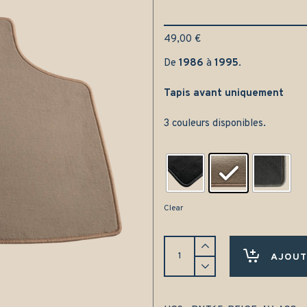
49,00
€
De
1986
à
1995
.
Tapis avant uniquement
3 couleurs disponibles.
Clear
Tapis
avant
AJOUT
Renault
21
5