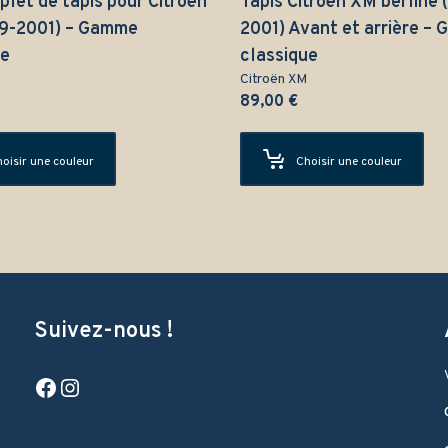
let de tapis pour Citroën
Tapis Citroën XM berline 
9-2001) – Gamme
2001) Avant et arrière –
ue
classique
Citroën XM
89,00
€
oisir une couleur
Choisir une couleur
Suivez-nous !
Facebook
Instagram