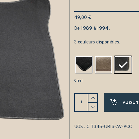
49,00
€
De
1989
à
1994
.
3 couleurs disponibles.
Clear
Tapis
avant
AJOUT
Citroën
XM
(1989-
1994)
UGS :
CIT345-GRIS-AV-ACC
-