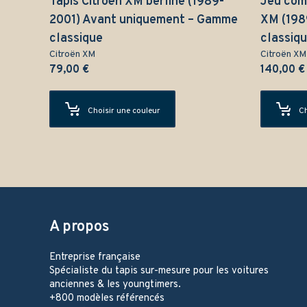
Tapis Citroën XM berline (1989-
Jeu comp
2001) Avant uniquement – Gamme
XM (198
classique
classiq
Citroën XM
Citroën XM
79,00
€
140,00
€
Choisir une couleur
Ch
A propos
Entreprise française
Spécialiste du tapis sur-mesure pour les voitures
anciennes & les youngtimers.
+800 modèles référencés