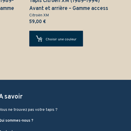
(1989-
Tapis Citroën XM (1989-1994)
 Gamme
Avant et arrière – Gamme access
Citroën XM
59,00
€
Choisir une couleur
A savoir
Vous ne trouvez pas votre tapis ?
Qui sommes-nous ?