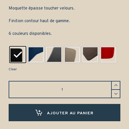
Moquette épaisse toucher velours.
Finition contour haut de gamme.
6 couleurs disponibles.
Clear
Tapis
de
coffre
Jaguar
XK120
(1948-
AJOUTER AU PANIER
1954)
-