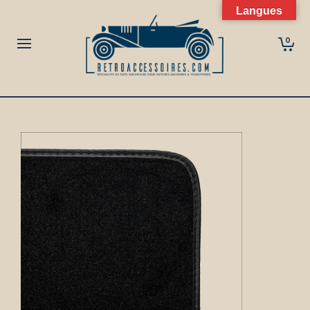
Langues
0