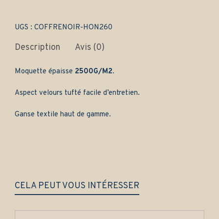
-
Gamme
classique
UGS :
COFFRENOIR-HON260
quantity
Description
Avis (0)
Moquette épaisse
2500G/M2
.
Aspect velours tufté facile d’entretien.
Ganse textile haut de gamme.
CELA PEUT VOUS INTÉRESSER