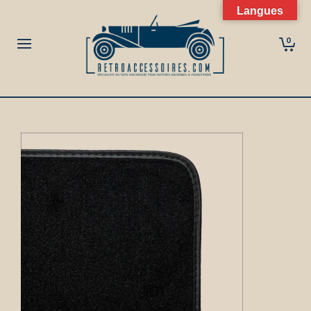
Langues
0