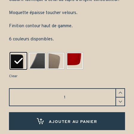
Moquette épaisse toucher velours.
Finition contour haut de gamme.
6 couleurs disponibles.
Clear
Tapis
de
coffre
Honda
S2000
coupé
AJOUTER AU PANIER
(1999-
2009)