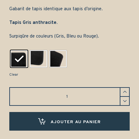
Gabarit de tapis identique aux tapis d’origine.
Tapis Gris anthracite.
Surpiqûre de couleurs (Gris, Bleu ou Rouge).
Clear
Tapis
de
coffre
MG
ZR
(2001-
AJOUTER AU PANIER
2005)
-