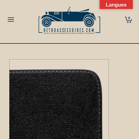
Langues
0