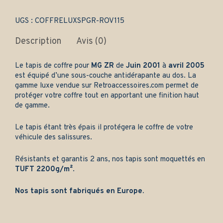
Gamme
luxe
quantity
UGS :
COFFRELUXSPGR-ROV115
Description
Avis (0)
Le tapis de coffre pour
MG ZR
de
Juin 2001
à
avril 2005
est équipé d’une sous-couche antidérapante au dos. La
gamme luxe vendue sur
Retroaccessoires.com
permet de
protéger votre coffre tout en apportant une finition haut
de gamme.
Le tapis étant très épais il protégera le coffre de votre
véhicule des salissures.
Résistants et garantis 2 ans, nos tapis sont moquettés en
TUFT 2200g/m²
.
Nos tapis sont fabriqués en Europe.