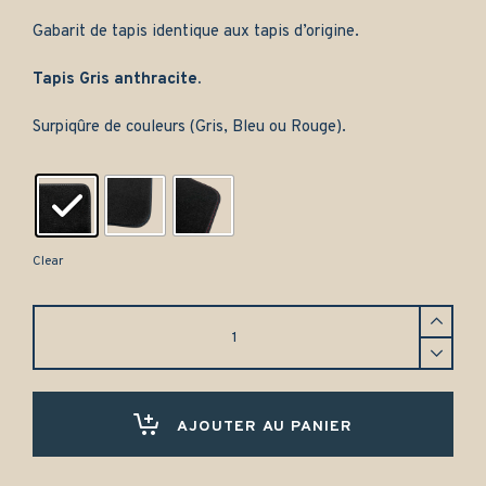
Gabarit de tapis identique aux tapis d’origine.
Tapis Gris anthracite.
Surpiqûre de couleurs (Gris, Bleu ou Rouge).
Clear
Tapis
de
coffre
Fiat
Croma
(1985-
AJOUTER AU PANIER
1996)
-