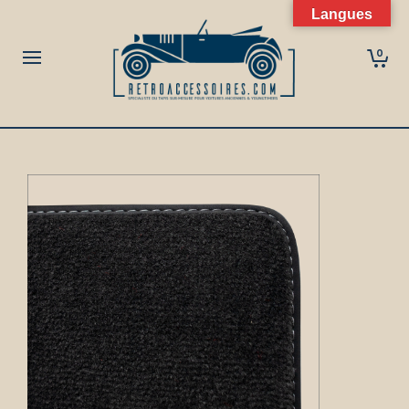
Langues
0