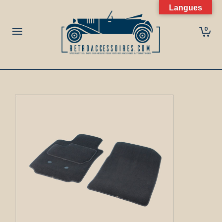
Langues
0