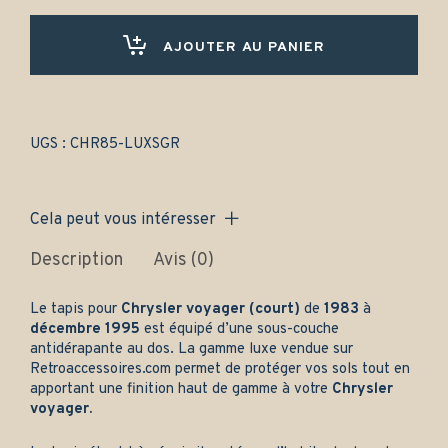
(1983-
1995)
Avant
AJOUTER AU PANIER
uniquement
-
Gamme
luxe
quantity
UGS :
CHR85-LUXSGR
Cela peut vous intéresser
Description
Avis (0)
Le tapis pour
Chrysler voyager (court)
de
1983
à
décembre 1995
est équipé d’une sous-couche
antidérapante au dos. La gamme luxe vendue sur
Retroaccessoires.com
permet de protéger vos sols tout en
apportant une finition haut de gamme à votre
Chrysler
voyager.