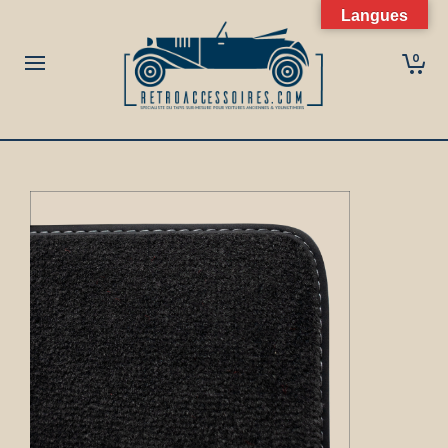
Langues
0