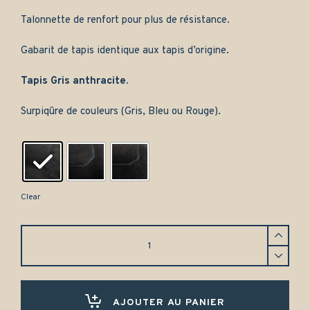
Talonnette de renfort pour plus de résistance.
Gabarit de tapis identique aux tapis d’origine.
Tapis Gris anthracite.
Surpiqûre de couleurs (Gris, Bleu ou Rouge).
Clear
Tapis
avant
Toyota
Supra
MK3
-
AJOUTER AU PANIER