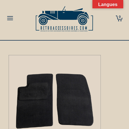
Langues
0