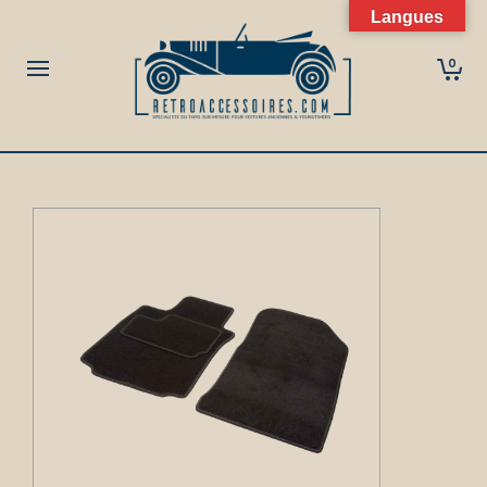
Langues
0