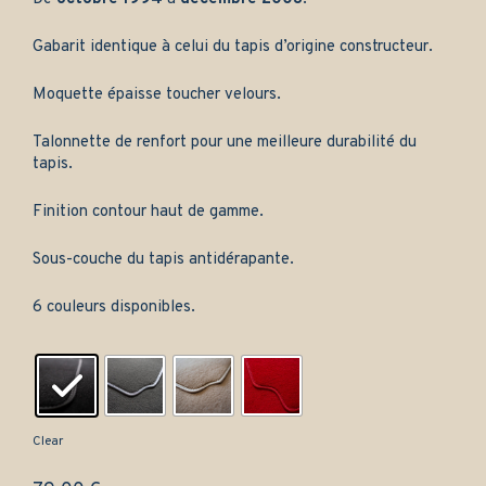
prix :
69,00 €
Gabarit identique à celui du tapis d’origine constructeur.
à
79,00 €
Moquette épaisse toucher velours.
Talonnette de renfort pour une meilleure durabilité du
tapis.
Finition contour haut de gamme.
Sous-couche du tapis antidérapante.
6 couleurs disponibles.
Clear