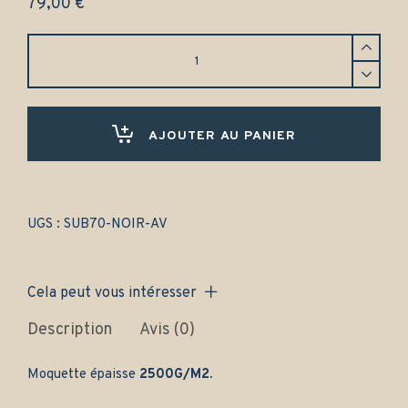
79,00
€
Tapis
Subaru
Legacy
4
portes
(1994-
AJOUTER AU PANIER
2003)
Avant
uniquement
-
Gamme
UGS :
SUB70-NOIR-AV
classique
quantity
Cela peut vous intéresser
Description
Avis (0)
Moquette épaisse
2500G/M2.