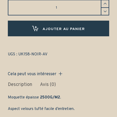
Tapis
Saab
9.3
conduite
anglaise
(2002-
AJOUTER AU PANIER
2011)
Avant
uniquement
-
Gamme
UGS :
UK158-NOIR-AV
classique
quantity
Cela peut vous intéresser
Description
Avis (0)
Moquette épaisse
2500G/M2.
Aspect velours tufté facile d’entretien.