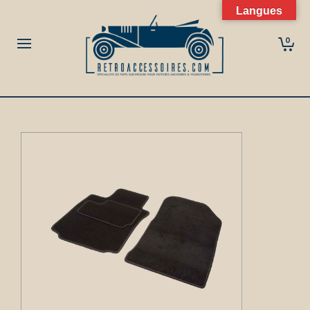
Langues
0