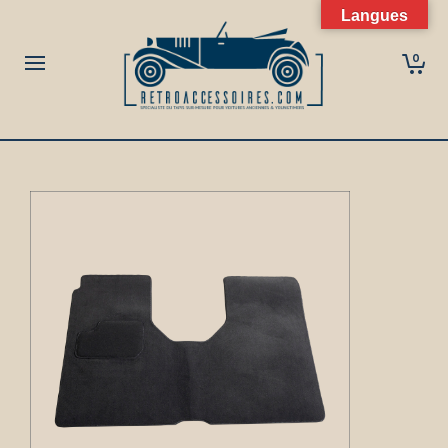
Langues
0