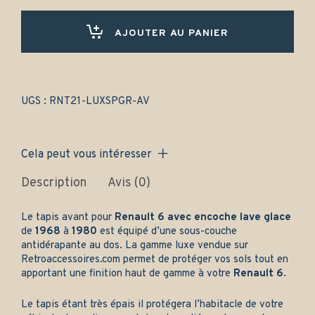
6
avec
encoche
AJOUTER AU PANIER
lave
glace
(1968-
1980)
-
UGS :
RNT21-LUXSPGR-AV
Gamme
luxe
quantity
Cela peut vous intéresser
Description
Avis (0)
Le tapis avant pour
Renault 6 avec encoche lave glace
de
1968
à
1980
est équipé d’une sous-couche
antidérapante au dos. La gamme luxe vendue sur
Retroaccessoires.com
permet de protéger vos sols tout en
apportant une finition haut de gamme à votre
Renault 6
.
Le tapis étant très épais il protégera l’habitacle de votre