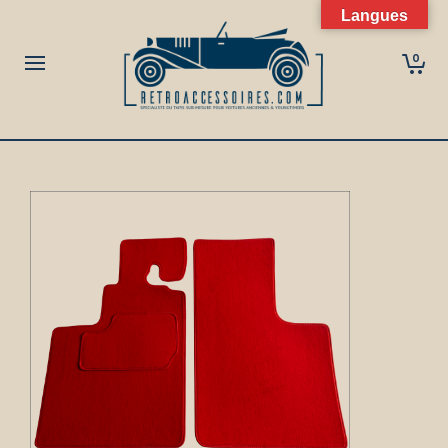
Langues
0