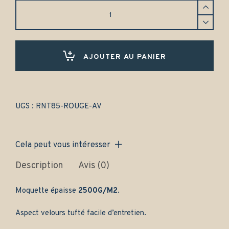
Tapis
Renault
Alpine
A310
(1971-
1984)
AJOUTER AU PANIER
Avant
uniquement
-
Gamme
classique
UGS :
RNT85-ROUGE-AV
quantity
Cela peut vous intéresser
Description
Avis (0)
Moquette épaisse
2500G/M2
.
Aspect velours tufté facile d’entretien.